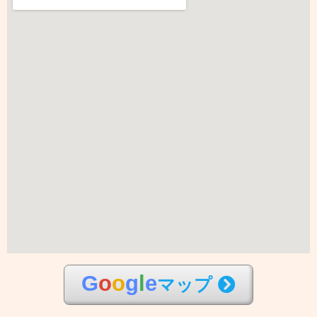
G
o
o
g
l
e
マップ