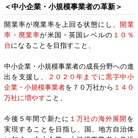
＜中小企業・小規模事業者の革新＞
開業率が廃業率を上回る状態にし、
開業
率・廃業率
が米国・英国レベルの
１０％
台
になることを目指すこと、
中小企業・小規模事業者の成長分野への進
出を支援し、
２０２０年までに黒字中小
企業・小規模事業者
を７０万社から
１４０
万社に増やす
こと、
今後５年間で新たに
１万社の海外展開
を
実現することを目指し、国、地方自治体