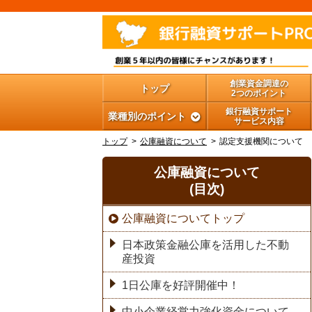
創業資金調達の
トップ
2つのポイント
銀行融資サポート
業種別のポイント
サービス内容
トップ
公庫融資について
認定支援機関について
公庫融資について
(目次)
公庫融資についてトップ
日本政策金融公庫を活用した不動
産投資
1日公庫を好評開催中！
中小企業経営力強化資金について