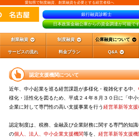
愛知県で制度融資、創業融資を必要とする経営者様へ
銀行融資診断士
日本政策金融公庫からの資金調達が可能で
創業融資
制度融資
公庫融資について
サービスの流れ
料金プラン
Q&A
認定支援機関について
近年、中小起業を巡る経営課題が多様化・複雑化する中、
様化・活性化を図るため、平成２４年８月３０日に「中小
企業に対して専門性の高い支援事業を行う
経営革新等支援
認定制度は、税務、金融及び企業財務に関する専門的知識
の
個人、法人、中小企業支援機関
等を、
経営革新等支援機