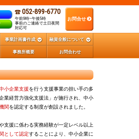
052-899-6770
午前9時~午後5時
お問合せ
事前のご連絡で土日夜間
す
対応可
事業計画書作成
融資全般について
事務所概要
お問合わせ
中小企業支援
を行う支援事業の担い手の多
企業経営力強化支援法」が施行され、中小
機関
を認定する制度が創設されました。
や支援に係わる実務経験が一定レベル以上
関として認定
することにより、中小企業に