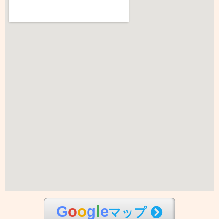
G
o
o
g
l
e
マップ